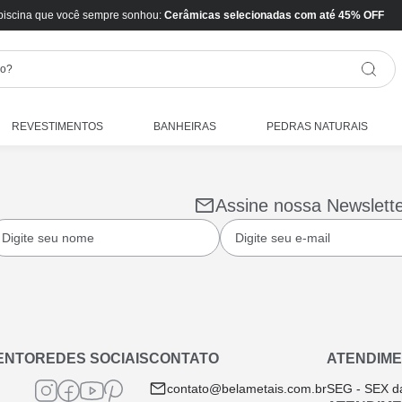
piscina que você sempre sonhou:
Cerâmicas selecionadas com até 45% OFF
REVESTIMENTOS
BANHEIRAS
PEDRAS NATURAIS
Assine nossa Newslett
ENTO
REDES SOCIAIS
CONTATO
ATENDIME
contato@belametais.com.br
SEG - SEX d