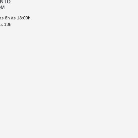
ENTO
OM
as 8h às 18:00h
ás 13h