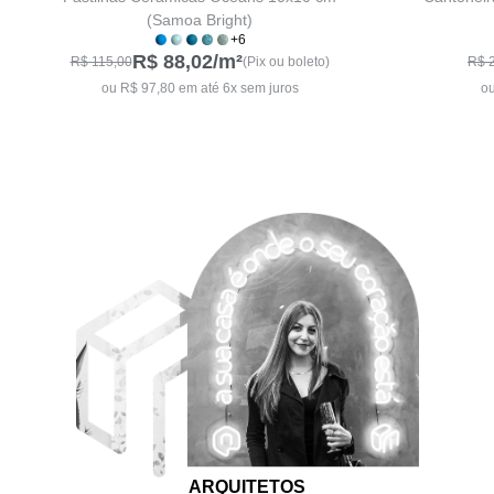
(Samoa Bright)
+6
R$ 88,02
/m²
R$ 115,00
(Pix ou boleto)
R$ 
ou R$ 97,80 em até 6x sem juros
ou
ARQUITETOS