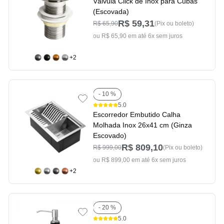
Válvula Click de Inox para Cubas
(Escovada)
R$ 59,31
R$ 65,90
(Pix ou boleto)
ou R$ 65,90 em até 6x sem juros
+2
- 10 %
5.0
Escorredor Embutido Calha
Molhada Inox 26x41 cm (Ginza
Escovado)
R$ 809,10
R$ 999,00
(Pix ou boleto)
ou R$ 899,00 em até 6x sem juros
+2
- 20 %
5.0