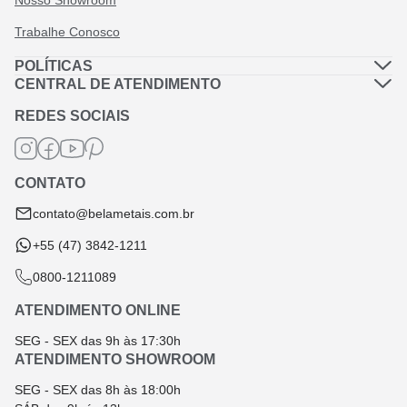
Nosso Showroom
Trabalhe Conosco
POLÍTICAS
Política de Privacidade
CENTRAL DE ATENDIMENTO
Dúvidas Frequentes
Política de Frete
REDES SOCIAIS
Fale Conosco
Termos de Garantia
Termos e Condições
CONTATO
Troca e Devolução
contato@belametais.com.br
+55 (47) 3842-1211
0800-1211089
ATENDIMENTO ONLINE
SEG - SEX das 9h às 17:30h
ATENDIMENTO SHOWROOM
SEG - SEX das 8h às 18:00h