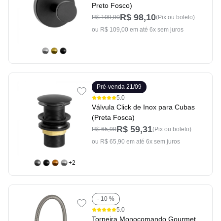
Preto Fosco)
R$ 98,10
R$ 109,00
(Pix ou boleto)
ou R$ 109,00 em até 6x sem juros
Pré-venda 21/09
5.0
Válvula Click de Inox para Cubas
(Preta Fosca)
R$ 59,31
R$ 65,90
(Pix ou boleto)
ou R$ 65,90 em até 6x sem juros
+2
- 10 %
5.0
Torneira Monocomando Gourmet