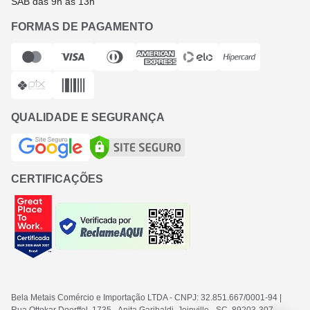
SÁB das 9h ás 13h
FORMAS DE PAGAMENTO
QUALIDADE E SEGURANÇA
CERTIFICAÇÕES
Bela Metais Comércio e Importação LTDA
- CNPJ: 32.851.667/0001-94
|