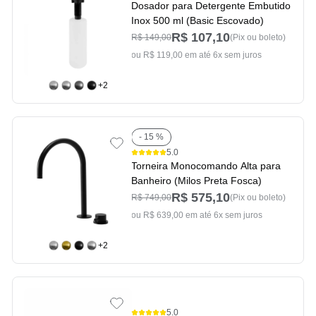
Dosador para Detergente Embutido
Inox 500 ml (Basic Escovado)
R$ 107,10
R$ 149,00
(Pix ou boleto)
ou R$ 119,00 em até 6x sem juros
+2
- 15 %
5.0
Torneira Monocomando Alta para
Banheiro (Milos Preta Fosca)
R$ 575,10
R$ 749,00
(Pix ou boleto)
ou R$ 639,00 em até 6x sem juros
+2
5.0