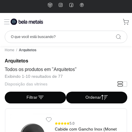
Home
/
Arquitetos
Arquitetos
Todos os produtos em "Arquitetos"
Exibindo 1-10 resultados de 77
Disposição das vitrines
Filtrar
Ordenar
5.0
Cabide com Gancho Inox (Monet