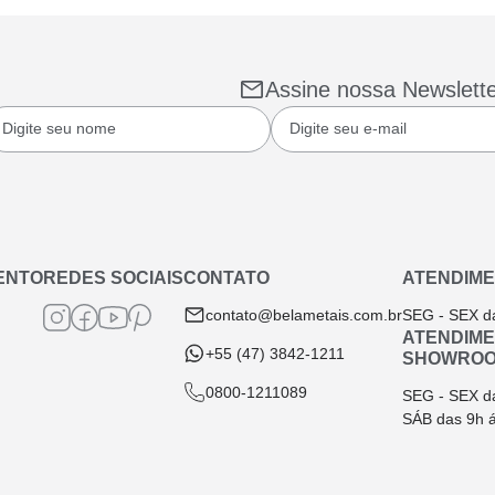
Assine nossa Newslett
ENTO
REDES SOCIAIS
CONTATO
ATENDIME
contato@belametais.com.br
SEG - SEX d
ATENDIM
+55 (47) 3842-1211
SHOWRO
0800-1211089
SEG - SEX d
SÁB das 9h 