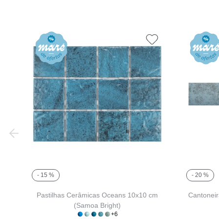
- 15 %
- 20 %
Pastilhas Cerâmicas Oceans 10x10 cm
Cantoneir
(Samoa Bright)
+6