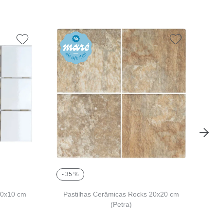
- 35 %
-
10x10 cm
Pastilhas Cerâmicas Rocks 20x20 cm
(Petra)