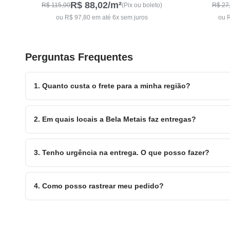
R$ 88,02
/m²
R$ 115,00
(Pix ou boleto)
R$ 27
ou R$ 97,80 em até 6x sem juros
ou R
Perguntas Frequentes
1. Quanto custa o frete para a minha região?
Para calcular o frete do produto para sua cidade é muito s
Iremos informar todas as transportadoras disponíveis com 
2. Em quais locais a Bela Metais faz entregas?
o mesmo procedimento.
A Bela Metais realiza entrega para todos o Brasil. Consulte
3. Tenho urgência na entrega. O que posso fazer?
A Bela Metais tem parcerias com diversas transportadoras
para seu pedido. Caso precise de alguma outra alternativa 
4. Como posso rastrear meu pedido?
Quando seu pedido for enviado você receberá um link de ra
entrar em contato com nosso suporte logístico.