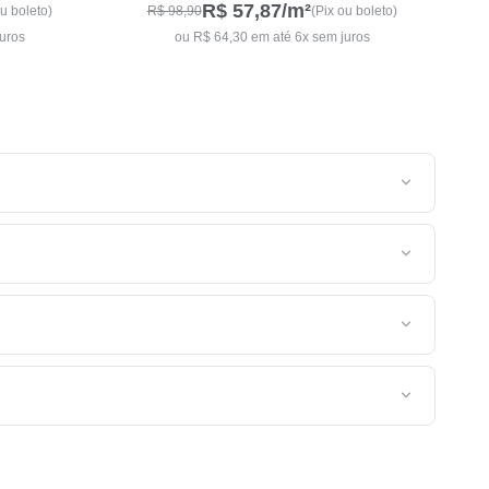
R$ 57,87
/m²
ou boleto)
R$ 98,90
(Pix ou boleto)
juros
ou R$ 64,30 em até 6x sem juros
na página de produto e inserir se cep no campo disponível.
culado o custo de entrega no carrinho de compras seguindo
edido recomendamos que escolha a transportadora expressa
 tenha qualquer dúvida sobre seu envio você também pode