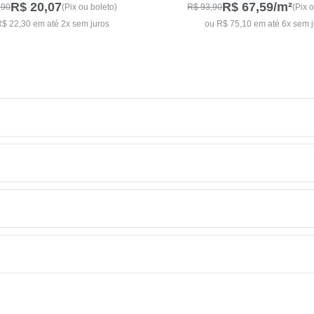
R$ 20,07
R$ 67,59
/m²
,90
(Pix ou boleto)
R$ 93,90
(Pix 
$ 22,30 em até 2x sem juros
ou R$ 75,10 em até 6x sem 
imples, basta selecionar a quantidade de produtos que deseja comprar 
prazos e valores para seu CEP. Alternativamente também pode ser cal
 valores e prazos na página do produto ou carrinho de compra.
 das expressas a econômicas. Caso tenha urgência em receber seu p
por favor entre em contato com nosso suporte comercial.
streamento no seu email, para rastrear basta clicar neste link. Caso