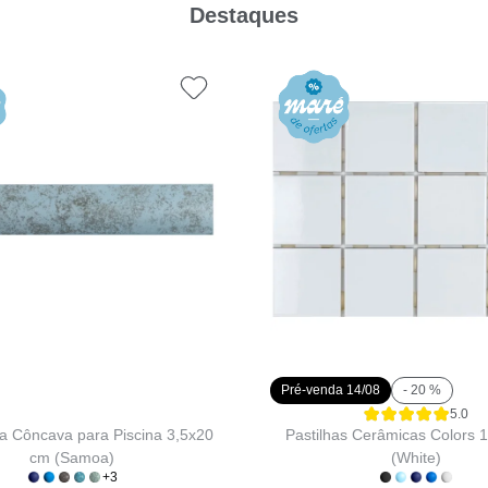
Destaques
Pré-venda 14/08
- 20 %
5.0
a Côncava para Piscina 3,5x20
Pastilhas Cerâmicas Colors 
cm (Samoa)
(White)
+3