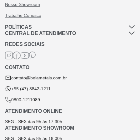
Nosso Showroom
Trabalhe Conosco
POLÍTICAS
Política de Privacidade
CENTRAL DE ATENDIMENTO
Dúvidas Frequentes
Política de Frete
REDES SOCIAIS
Fale Conosco
Termos de Garantia
Termos e Condições
CONTATO
Troca e Devolução
contato@belametais.com.br
+55 (47) 3842-1211
0800-1211089
ATENDIMENTO ONLINE
SEG - SEX das 9h às 17:30h
ATENDIMENTO SHOWROOM
SEG - SEX das 8h às 18:00h