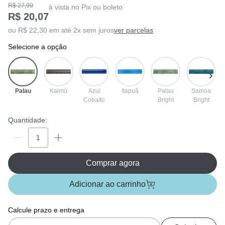
R$ 27,90
à vista no Pix ou boleto
R$ 20,07
ou R$ 22,30 em até 2x sem juros
ver parcelas
selecione a opção
Palau
Kaimú
Azul
Itapuã
Palau
Samoa
Cobalto
Bright
Bright
Quantidade:
Comprar agora
Adicionar ao carrinho
Calcule prazo e entrega