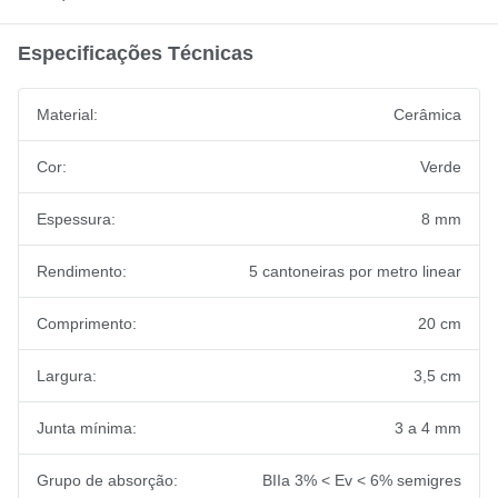
Especificações Técnicas
Material:
Cerâmica
Cor:
Verde
Espessura:
8 mm
Rendimento:
5 cantoneiras por metro linear
Comprimento:
20 cm
Largura:
3,5 cm
Junta mínima:
3 a 4 mm
Grupo de absorção:
BIIa 3% < Ev < 6% semigres