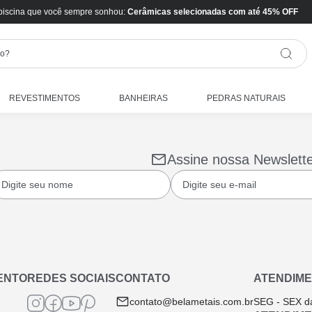
piscina que você sempre sonhou:
Cerâmicas selecionadas com até 45% OFF
REVESTIMENTOS
BANHEIRAS
PEDRAS NATURAIS
Assine nossa Newslett
ENTO
REDES SOCIAIS
CONTATO
ATENDIME
contato@belametais.com.br
SEG - SEX d