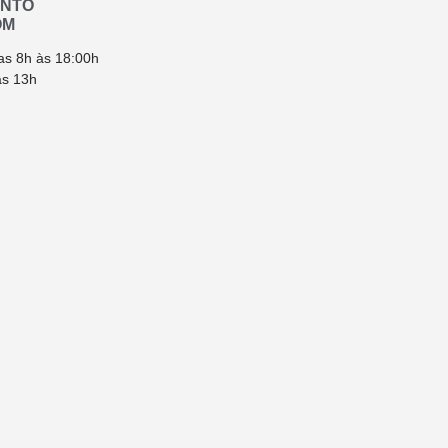
ENTO
OM
as 8h às 18:00h
ás 13h