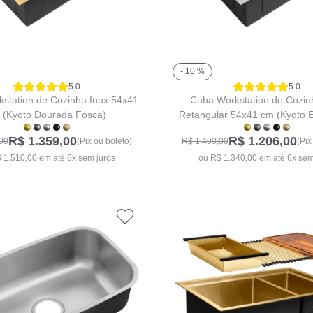
- 10 %
5.0
5.0
station de Cozinha Inox 54x41
Cuba Workstation de Cozin
 (Kyoto Dourada Fosca)
Retangular 54x41 cm (Kyoto 
R$ 1.359,00
R$ 1.206,00
00
(Pix ou boleto)
R$ 1.490,00
(Pix
 1.510,00 em até 6x sem juros
ou R$ 1.340,00 em até 6x sem