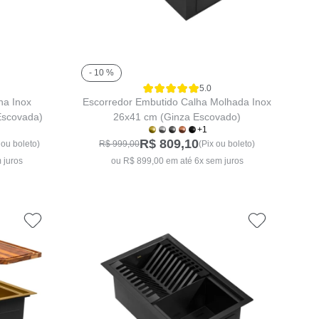
- 10 %
5.0
ha Inox
Escorredor Embutido Calha Molhada Inox
Escovada)
26x41 cm (Ginza Escovado)
+1
R$ 809,10
 ou boleto)
R$ 999,00
(Pix ou boleto)
 juros
ou R$ 899,00 em até 6x sem juros