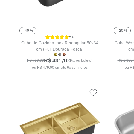
- 40 %
- 20 %
5.0
Cuba de Cozinha Inox Retangular 50x34
Cuba Work
cm (Fuji Dourada Fosca)
cm
R$ 431,10
R$ 799,00
(Pix ou boleto)
R$ 1.890,
ou R$ 479,00 em até 6x sem juros
ou R$