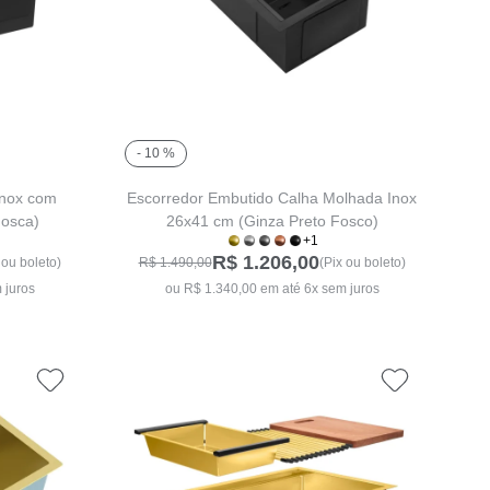
- 10 %
Inox com
Escorredor Embutido Calha Molhada Inox
Fosca)
26x41 cm (Ginza Preto Fosco)
+1
R$ 1.206,00
 ou boleto)
R$ 1.490,00
(Pix ou boleto)
 juros
ou R$ 1.340,00 em até 6x sem juros