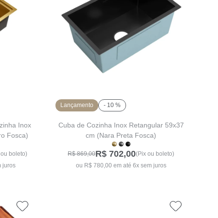
Lançamento
- 10 %
zinha Inox
Cuba de Cozinha Inox Retangular 59x37
ro Fosca)
cm (Nara Preta Fosca)
R$ 702,00
 ou boleto)
R$ 869,00
(Pix ou boleto)
 juros
ou R$ 780,00 em até 6x sem juros