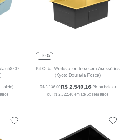
- 10 %
lar 59x37
Kit Cuba Workstation Inox com Acessórios
)
(Kyoto Dourada Fosca)
R$ 2.540,16
u boleto)
R$ 3.136,00
(Pix ou boleto)
juros
ou R$ 2.822,40 em até 6x sem juros