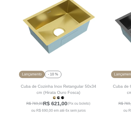
Lançamento
- 10 %
Lançamen
Cuba de Cozinha Inox Retangular 50x34
Cuba de 
cm (Hirata Ouro Fosca)
cm
R$ 621,00
R$ 769,00
(Pix ou boleto)
R$ 769
ou R$ 690,00 em até 6x sem juros
ou R