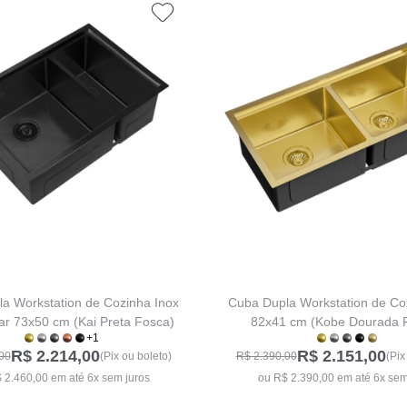
a Workstation de Cozinha Inox
Cuba Dupla Workstation de Co
ar 73x50 cm (Kai Preta Fosca)
82x41 cm (Kobe Dourada 
+1
R$ 2.214,00
R$ 2.151,00
00
(Pix ou boleto)
R$ 2.390,00
(Pix
 2.460,00 em até 6x sem juros
ou R$ 2.390,00 em até 6x sem