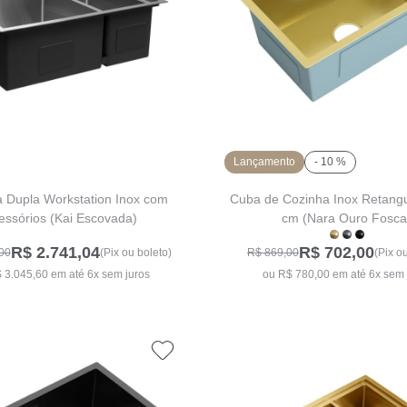
Lançamento
- 10 %
a Dupla Workstation Inox com
Cuba de Cozinha Inox Retangu
essórios (Kai Escovada)
cm (Nara Ouro Fosca
R$ 2.741,04
R$ 702,00
00
(Pix ou boleto)
R$ 869,00
(Pix o
 3.045,60 em até 6x sem juros
ou R$ 780,00 em até 6x sem 