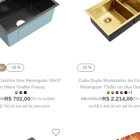
to
- 10 %
- 15 %
Cozinha Inox Retangular 59x37
Cuba Dupla Workstation de Co
m (Nara Grafite Fosca)
Retangular 73x50 cm (Kai Ou
+1
R$ 702,00
R$ 2.214,00
,00
(Pix ou boleto)
R$ 2.890,00
(Pix
$ 780,00 em até 6x sem juros
ou R$ 2.460,00 em até 6x sem