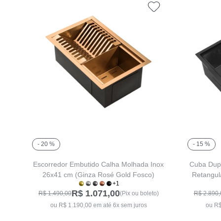
- 20 %
- 15 %
Escorredor Embutido Calha Molhada Inox
Cuba Dupl
26x41 cm (Ginza Rosé Gold Fosco)
Retangul
+1
R$ 1.071,00
R$ 1.490,00
(Pix ou boleto)
R$ 2.890,
ou R$ 1.190,00 em até 6x sem juros
ou R$