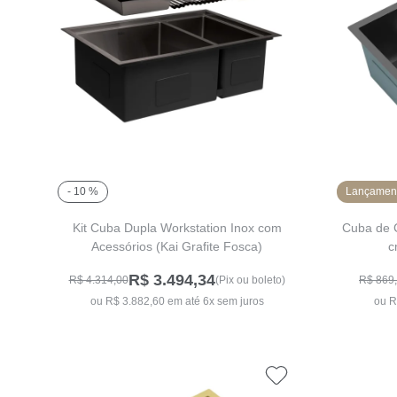
- 10 %
Lançamen
Kit Cuba Dupla Workstation Inox com
Cuba de 
Acessórios (Kai Grafite Fosca)
c
R$ 3.494,34
R$ 4.314,00
(Pix ou boleto)
R$ 869
ou R$ 3.882,60 em até 6x sem juros
ou R