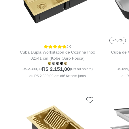
- 40 %
5.0
Cuba Dupla Workstation de Cozinha Inox
Cuba de 
82x41 cm (Kobe Ouro Fosca)
R$ 2.151,00
R$ 2.390,00
(Pix ou boleto)
R$ 699
ou R$ 2.390,00 em até 6x sem juros
ou R