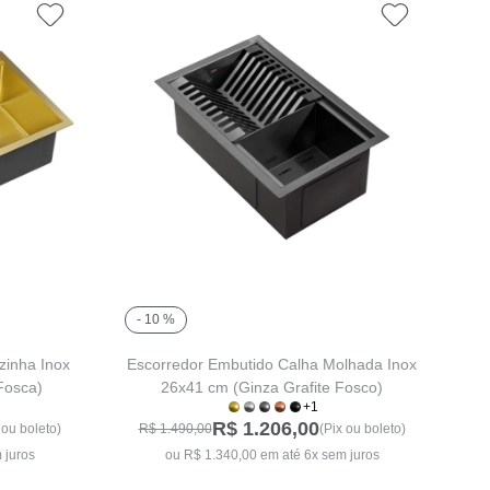
- 10 %
zinha Inox
Escorredor Embutido Calha Molhada Inox
Fosca)
26x41 cm (Ginza Grafite Fosco)
+1
R$ 1.206,00
 ou boleto)
R$ 1.490,00
(Pix ou boleto)
 juros
ou R$ 1.340,00 em até 6x sem juros