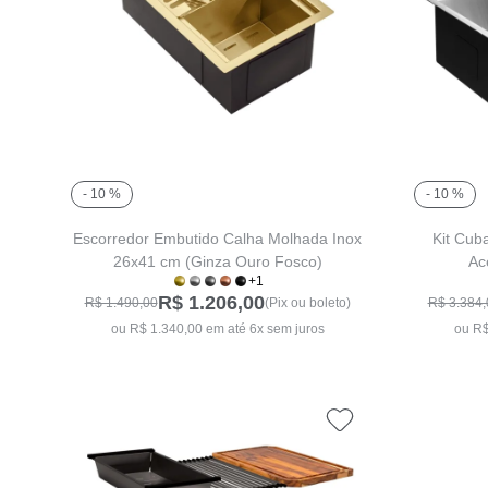
- 10 %
- 10 %
Escorredor Embutido Calha Molhada Inox
Kit Cub
26x41 cm (Ginza Ouro Fosco)
Ac
+1
R$ 1.206,00
R$ 1.490,00
(Pix ou boleto)
R$ 3.384,
ou R$ 1.340,00 em até 6x sem juros
ou R$