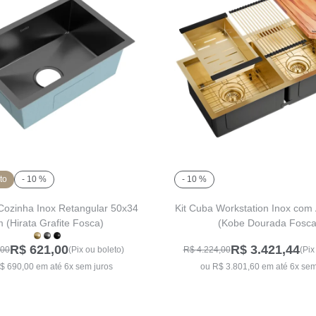
to
- 10 %
- 10 %
Cozinha Inox Retangular 50x34
Kit Cuba Workstation Inox com
 (Hirata Grafite Fosca)
(Kobe Dourada Fosca
R$ 621,00
R$ 3.421,44
,00
(Pix ou boleto)
R$ 4.224,00
(Pix
$ 690,00 em até 6x sem juros
ou R$ 3.801,60 em até 6x sem