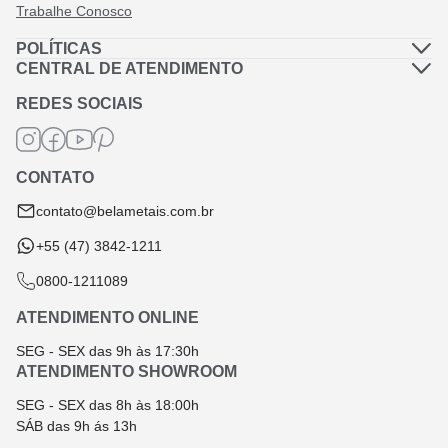
Trabalhe Conosco
POLÍTICAS
Política de Privacidade
CENTRAL DE ATENDIMENTO
Dúvidas Frequentes
Política de Frete
REDES SOCIAIS
Fale Conosco
Termos de Garantia
Termos e Condições
CONTATO
Troca e Devolução
contato@belametais.com.br
+55 (47) 3842-1211
0800-1211089
ATENDIMENTO ONLINE
SEG - SEX das 9h às 17:30h
ATENDIMENTO SHOWROOM
SEG - SEX das 8h às 18:00h
SÁB das 9h ás 13h