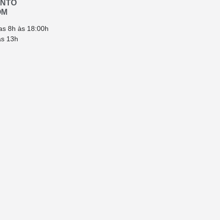
ENTO
OM
as 8h às 18:00h
ás 13h