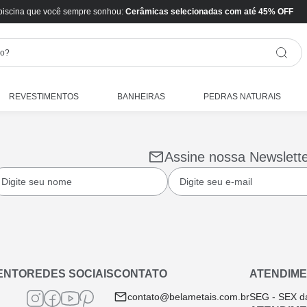
piscina que você sempre sonhou:
Cerâmicas selecionadas com até 45% OFF
REVESTIMENTOS
BANHEIRAS
PEDRAS NATURAIS
Assine nossa Newslett
ENTO
REDES SOCIAIS
CONTATO
ATENDIME
contato@belametais.com.br
SEG - SEX d