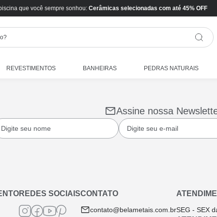
piscina que você sempre sonhou:
Cerâmicas selecionadas com até 45% OFF
REVESTIMENTOS
BANHEIRAS
PEDRAS NATURAIS
Assine nossa Newslett
ENTO
REDES SOCIAIS
CONTATO
ATENDIME
contato@belametais.com.br
SEG - SEX d