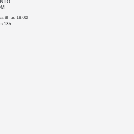
ENTO
OM
as 8h às 18:00h
ás 13h