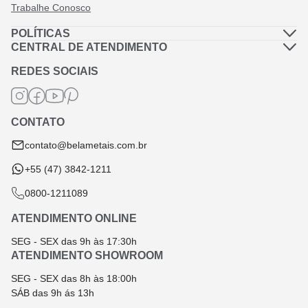
Trabalhe Conosco
POLÍTICAS
Política de Privacidade
CENTRAL DE ATENDIMENTO
Dúvidas Frequentes
Política de Frete
REDES SOCIAIS
Fale Conosco
Termos de Garantia
Termos e Condições
CONTATO
Troca e Devolução
contato@belametais.com.br
+55 (47) 3842-1211
0800-1211089
ATENDIMENTO ONLINE
SEG - SEX das 9h às 17:30h
ATENDIMENTO SHOWROOM
SEG - SEX das 8h às 18:00h
SÁB das 9h ás 13h