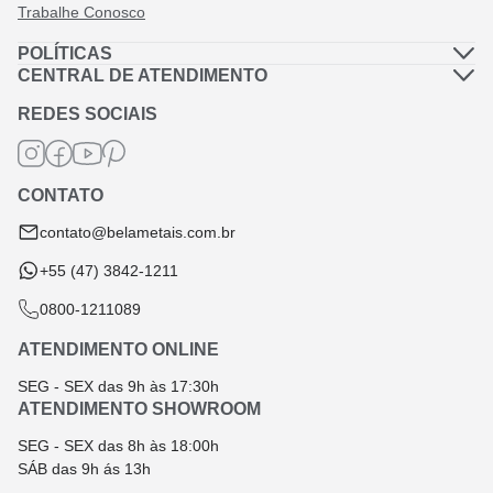
Trabalhe Conosco
POLÍTICAS
Política de Privacidade
CENTRAL DE ATENDIMENTO
Dúvidas Frequentes
Política de Frete
REDES SOCIAIS
Fale Conosco
Termos de Garantia
Termos e Condições
CONTATO
Troca e Devolução
contato@belametais.com.br
+55 (47) 3842-1211
0800-1211089
ATENDIMENTO ONLINE
SEG - SEX das 9h às 17:30h
ATENDIMENTO SHOWROOM
SEG - SEX das 8h às 18:00h
SÁB das 9h ás 13h