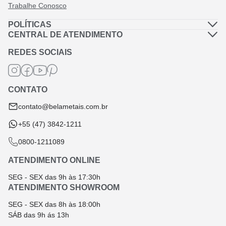
Trabalhe Conosco
POLÍTICAS
Política de Privacidade
CENTRAL DE ATENDIMENTO
Dúvidas Frequentes
Política de Frete
REDES SOCIAIS
Fale Conosco
Termos de Garantia
Termos e Condições
CONTATO
Troca e Devolução
contato@belametais.com.br
+55 (47) 3842-1211
0800-1211089
ATENDIMENTO ONLINE
SEG - SEX das 9h às 17:30h
ATENDIMENTO SHOWROOM
SEG - SEX das 8h às 18:00h
SÁB das 9h ás 13h