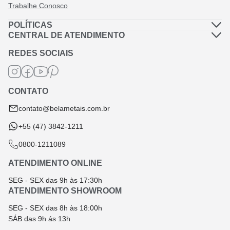
Trabalhe Conosco
POLÍTICAS
Política de Privacidade
CENTRAL DE ATENDIMENTO
Dúvidas Frequentes
Política de Frete
REDES SOCIAIS
Fale Conosco
Termos de Garantia
Termos e Condições
CONTATO
Troca e Devolução
contato@belametais.com.br
+55 (47) 3842-1211
0800-1211089
ATENDIMENTO ONLINE
SEG - SEX das 9h às 17:30h
ATENDIMENTO SHOWROOM
SEG - SEX das 8h às 18:00h
SÁB das 9h ás 13h