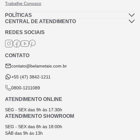
Trabalhe Conosco
POLÍTICAS
Política de Privacidade
CENTRAL DE ATENDIMENTO
Dúvidas Frequentes
Política de Frete
REDES SOCIAIS
Fale Conosco
Termos de Garantia
Termos e Condições
CONTATO
Troca e Devolução
contato@belametais.com.br
+55 (47) 3842-1211
0800-1211089
ATENDIMENTO ONLINE
SEG - SEX das 9h às 17:30h
ATENDIMENTO SHOWROOM
SEG - SEX das 8h às 18:00h
SÁB das 9h ás 13h