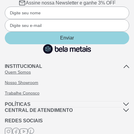
Assine nossa Newsletter e ganhe 3% OFF
Enviar
INSTITUCIONAL
Quem Somos
Nosso Showroom
Trabalhe Conosco
POLÍTICAS
Política de Privacidade
CENTRAL DE ATENDIMENTO
Dúvidas Frequentes
Política de Frete
REDES SOCIAIS
Fale Conosco
Termos de Garantia