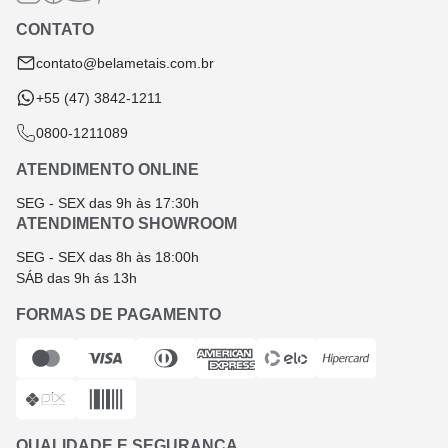
Termos e Condições
CONTATO
Troca e Devolução
contato@belametais.com.br
+55 (47) 3842-1211
0800-1211089
ATENDIMENTO ONLINE
SEG - SEX das 9h às 17:30h
ATENDIMENTO SHOWROOM
SEG - SEX das 8h às 18:00h
SÁB das 9h ás 13h
FORMAS DE PAGAMENTO
QUALIDADE E SEGURANÇA