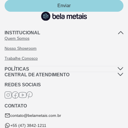
Enviar
INSTITUCIONAL
Quem Somos
Nosso Showroom
Trabalhe Conosco
POLÍTICAS
Política de Privacidade
CENTRAL DE ATENDIMENTO
Dúvidas Frequentes
Política de Frete
REDES SOCIAIS
Fale Conosco
Termos de Garantia
Termos e Condições
CONTATO
Troca e Devolução
contato@belametais.com.br
+55 (47) 3842-1211