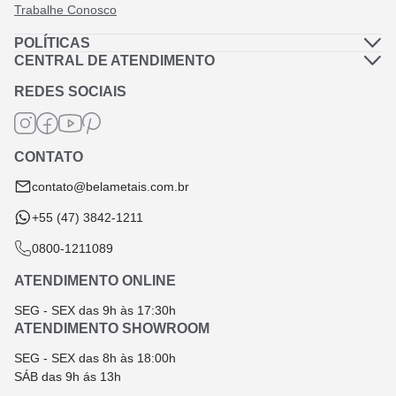
Trabalhe Conosco
POLÍTICAS
Política de Privacidade
CENTRAL DE ATENDIMENTO
Dúvidas Frequentes
Política de Frete
REDES SOCIAIS
Fale Conosco
Termos de Garantia
Termos e Condições
CONTATO
Troca e Devolução
contato@belametais.com.br
+55 (47) 3842-1211
0800-1211089
ATENDIMENTO ONLINE
SEG - SEX das 9h às 17:30h
ATENDIMENTO SHOWROOM
SEG - SEX das 8h às 18:00h
SÁB das 9h ás 13h