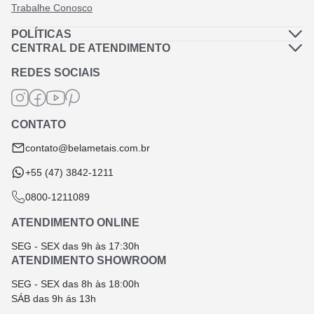
Trabalhe Conosco
POLÍTICAS
Política de Privacidade
CENTRAL DE ATENDIMENTO
Dúvidas Frequentes
Política de Frete
REDES SOCIAIS
Fale Conosco
Termos de Garantia
Termos e Condições
CONTATO
Troca e Devolução
contato@belametais.com.br
+55 (47) 3842-1211
0800-1211089
ATENDIMENTO ONLINE
SEG - SEX das 9h às 17:30h
ATENDIMENTO SHOWROOM
SEG - SEX das 8h às 18:00h
SÁB das 9h ás 13h