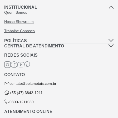
INSTITUCIONAL
Quem Somos
Nosso Showroom
Trabalhe Conosco
POLÍTICAS
Política de Privacidade
CENTRAL DE ATENDIMENTO
Dúvidas Frequentes
Política de Frete
REDES SOCIAIS
Fale Conosco
Termos de Garantia
Termos e Condições
CONTATO
Troca e Devolução
contato@belametais.com.br
+55 (47) 3842-1211
0800-1211089
ATENDIMENTO ONLINE