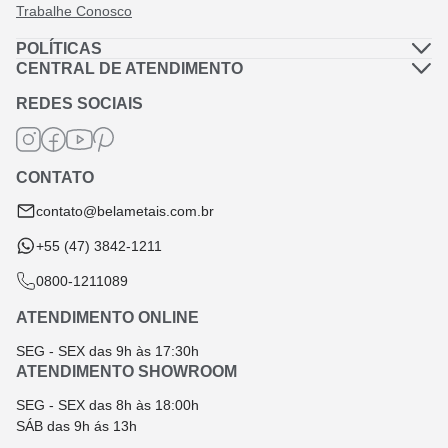
Trabalhe Conosco
POLÍTICAS
Política de Privacidade
CENTRAL DE ATENDIMENTO
Dúvidas Frequentes
Política de Frete
REDES SOCIAIS
Fale Conosco
Termos de Garantia
Termos e Condições
CONTATO
Troca e Devolução
contato@belametais.com.br
+55 (47) 3842-1211
0800-1211089
ATENDIMENTO ONLINE
SEG - SEX das 9h às 17:30h
ATENDIMENTO SHOWROOM
SEG - SEX das 8h às 18:00h
SÁB das 9h ás 13h