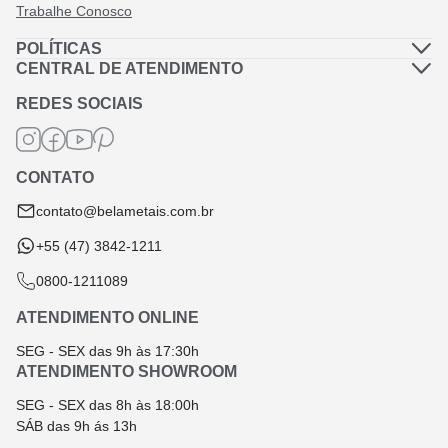
Trabalhe Conosco
POLÍTICAS
Política de Privacidade
CENTRAL DE ATENDIMENTO
Dúvidas Frequentes
Política de Frete
REDES SOCIAIS
Fale Conosco
Termos de Garantia
Termos e Condições
CONTATO
Troca e Devolução
contato@belametais.com.br
+55 (47) 3842-1211
0800-1211089
ATENDIMENTO ONLINE
SEG - SEX das 9h às 17:30h
ATENDIMENTO SHOWROOM
SEG - SEX das 8h às 18:00h
SÁB das 9h ás 13h