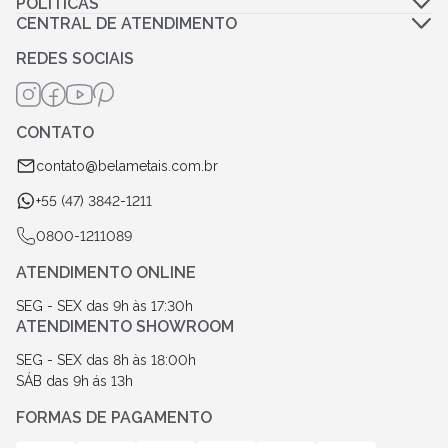
POLÍTICAS
CENTRAL DE ATENDIMENTO
Política de Privacidade
Dúvidas Frequentes
REDES SOCIAIS
Política de Frete
Fale Conosco
Termos de Garantia
Termos e Condições
CONTATO
Troca e Devolução
contato@belametais.com.br
+55 (47) 3842-1211
0800-1211089
ATENDIMENTO ONLINE
SEG - SEX das 9h às 17:30h
ATENDIMENTO SHOWROOM
SEG - SEX das 8h às 18:00h
SÁB das 9h ás 13h
FORMAS DE PAGAMENTO