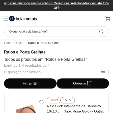
A piscina que você sempre sonhou:
Cerâmicas selecionadas com até 45%
OFF
Home
/
Outlet
/
Ralos e Porta Grelhas
Ralos e Porta Grelhas
Todos os produtos em "Ralos e Porta Grelhas"
Exibindo 1-4 resultados de 4
Disposição das vitrines
Filtrar
Ordenar
Outlet
- 55 %
Ralo Click Inteligente de Banheiro
10x10 cm (Inox Rosé Gold) - Outlet