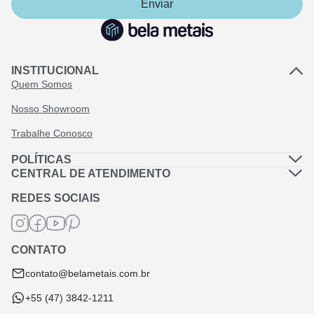
Enviar
INSTITUCIONAL
Quem Somos
Nosso Showroom
Trabalhe Conosco
POLÍTICAS
Política de Privacidade
CENTRAL DE ATENDIMENTO
Dúvidas Frequentes
Política de Frete
REDES SOCIAIS
Fale Conosco
Termos de Garantia
Termos e Condições
CONTATO
Troca e Devolução
contato@belametais.com.br
+55 (47) 3842-1211