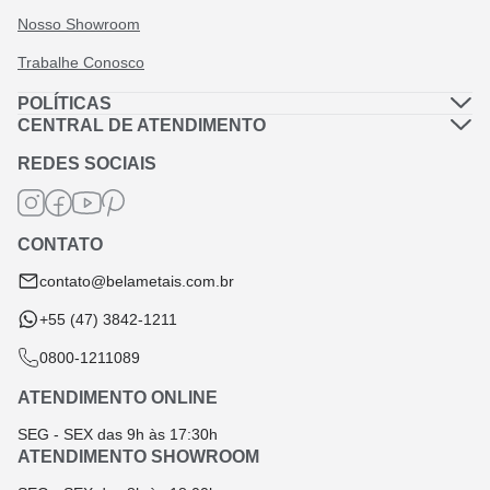
Nosso Showroom
Trabalhe Conosco
POLÍTICAS
Política de Privacidade
CENTRAL DE ATENDIMENTO
Dúvidas Frequentes
Política de Frete
REDES SOCIAIS
Fale Conosco
Termos de Garantia
Termos e Condições
CONTATO
Troca e Devolução
contato@belametais.com.br
+55 (47) 3842-1211
0800-1211089
ATENDIMENTO ONLINE
SEG - SEX das 9h às 17:30h
ATENDIMENTO SHOWROOM