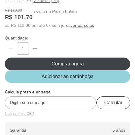
0.0
(ver avaliações)
R$ 189,00
à vista no Pix ou boleto
R$ 101,70
ou R$ 113,00 em até 6x sem juros
ver parcelas
Quantidade:
Comprar agora
Adicionar ao carrinho
Calcule prazo e entrega
Calcular
Não sei meu CEP
Garantia
5 anos