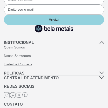
Enviar
INSTITUCIONAL
Quem Somos
Nosso Showroom
Trabalhe Conosco
POLÍTICAS
Política de Privacidade
CENTRAL DE ATENDIMENTO
Dúvidas Frequentes
Política de Frete
REDES SOCIAIS
Fale Conosco
Termos de Garantia
Termos e Condições
CONTATO