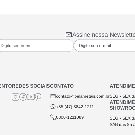
Assine nossa Newslett
ENTO
REDES SOCIAIS
CONTATO
ATENDIME
contato@belametais.com.br
SEG - SEX d
ATENDIM
+55 (47) 3842-1211
SHOWRO
0800-1211089
SEG - SEX d
SÁB das 9h 