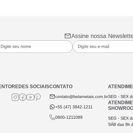
Assine nossa Newslett
ENTO
REDES SOCIAIS
CONTATO
ATENDIME
contato@belametais.com.br
SEG - SEX d
ATENDIM
+55 (47) 3842-1211
SHOWRO
0800-1211089
SEG - SEX d
SÁB das 9h 