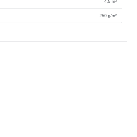
4,5 m²
250 g/m²