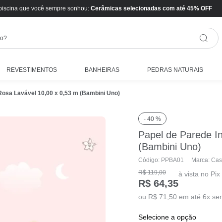
piscina que você sempre sonhou:
Cerâmicas selecionadas com até 45% OFF
REVESTIMENTOS
BANHEIRAS
PEDRAS NATURAIS
 Rosa Lavável 10,00 x 0,53 m (Bambini Uno)
- 40 %
Papel de Parede In
(Bambini Uno)
Código: PPBA01
Marca: Cas
R$ 119,00
à vista no Pix
R$ 64,35
ou R$ 71,50 em até 6x se
selecione a opção