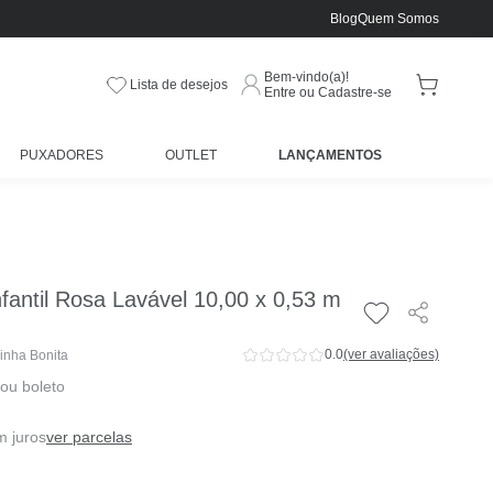
Blog
Quem Somos
Bem-vindo(a)!
Lista de desejos
Entre ou Cadastre-se
PUXADORES
OUTLET
LANÇAMENTOS
fantil Rosa Lavável 10,00 x 0,53 m
0.0
(ver avaliações)
inha Bonita
 ou boleto
m juros
ver parcelas