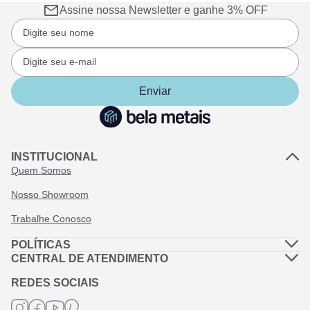
Assine nossa Newsletter e ganhe 3% OFF
Enviar
INSTITUCIONAL
Quem Somos
Nosso Showroom
Trabalhe Conosco
POLÍTICAS
Política de Privacidade
CENTRAL DE ATENDIMENTO
Dúvidas Frequentes
Política de Frete
REDES SOCIAIS
Fale Conosco
Termos de Garantia