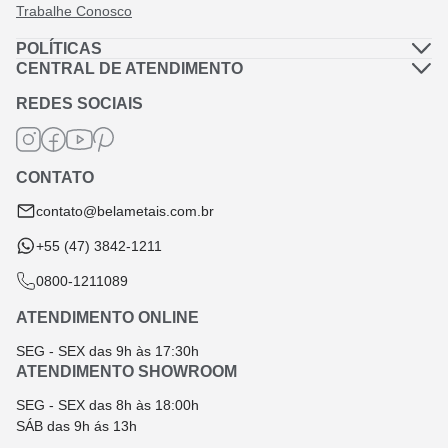
Trabalhe Conosco
POLÍTICAS
Política de Privacidade
CENTRAL DE ATENDIMENTO
Dúvidas Frequentes
Política de Frete
REDES SOCIAIS
Fale Conosco
Termos de Garantia
Termos e Condições
CONTATO
Troca e Devolução
contato@belametais.com.br
+55 (47) 3842-1211
0800-1211089
ATENDIMENTO ONLINE
SEG - SEX das 9h às 17:30h
ATENDIMENTO SHOWROOM
SEG - SEX das 8h às 18:00h
SÁB das 9h ás 13h