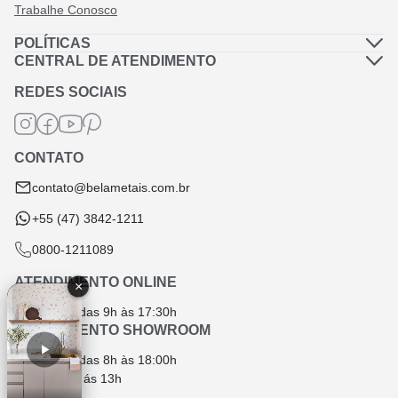
Trabalhe Conosco
POLÍTICAS
Política de Privacidade
CENTRAL DE ATENDIMENTO
Dúvidas Frequentes
Política de Frete
REDES SOCIAIS
Fale Conosco
Termos de Garantia
Termos e Condições
CONTATO
Troca e Devolução
contato@belametais.com.br
+55 (47) 3842-1211
0800-1211089
ATENDIMENTO ONLINE
×
SEG - SEX das 9h às 17:30h
ATENDIMENTO SHOWROOM
SEG - SEX das 8h às 18:00h
SÁB das 9h ás 13h