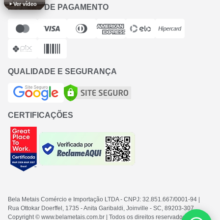
Ver vídeo
FORMAS DE PAGAMENTO
QUALIDADE E SEGURANÇA
CERTIFICAÇÕES
Bela Metais Comércio e Importação LTDA
- CNPJ: 32.851.667/0001-94
|
Rua Ottokar Doerffel, 1735 - Anita Garibaldi, Joinville - SC
, 89203-307
Copyright © www.belametais.com.br | Todos os direitos reservados