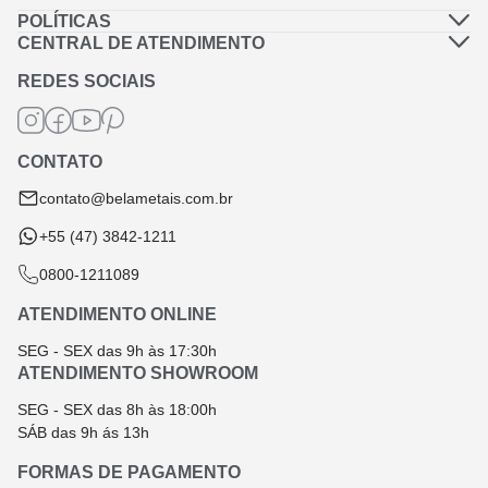
POLÍTICAS
Política de Privacidade
CENTRAL DE ATENDIMENTO
Dúvidas Frequentes
Política de Frete
REDES SOCIAIS
Fale Conosco
Termos de Garantia
Termos e Condições
CONTATO
Troca e Devolução
contato@belametais.com.br
+55 (47) 3842-1211
0800-1211089
ATENDIMENTO ONLINE
SEG - SEX das 9h às 17:30h
ATENDIMENTO SHOWROOM
SEG - SEX das 8h às 18:00h
SÁB das 9h ás 13h
FORMAS DE PAGAMENTO