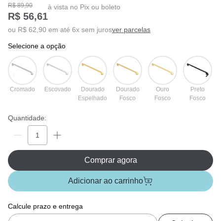
R$ 89,90
à vista no Pix ou boleto
R$ 56,61
ou R$ 62,90 em até 6x sem juros
ver parcelas
selecione a opção
Cromado
Escovado
Dourado
Dourado
Ouro
Preto
Espelhado
Fosco
Fosco
Fosco
Quantidade:
Comprar agora
Adicionar ao carrinho
Calcule prazo e entrega