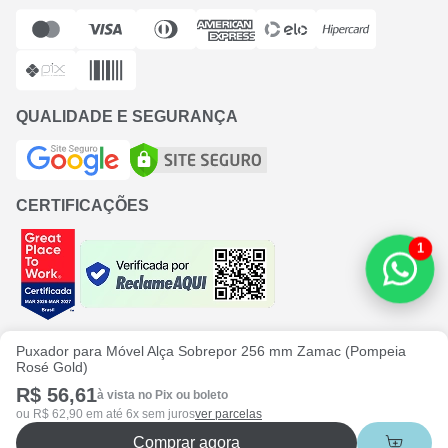
QUALIDADE E SEGURANÇA
CERTIFICAÇÕES
1
Puxador para Móvel Alça Sobrepor 256 mm Zamac (Pompeia
Rosé Gold)
Bela Metais Comércio e Importação LTDA
- CNPJ: 32.851.667/0001-94
|
R$ 56,61
à vista no Pix ou boleto
Rua Ottokar Doerffel, 1735 - Anita Garibaldi, Joinville - SC
, 89203-307
Copyright © www.belametais.com.br | Todos os direitos reservados
ou R$ 62,90 em até 6x sem juros
ver parcelas
Comprar agora