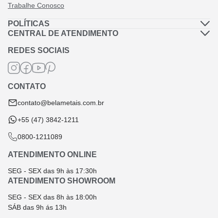
Trabalhe Conosco
POLÍTICAS
Política de Privacidade
CENTRAL DE ATENDIMENTO
Dúvidas Frequentes
Política de Frete
REDES SOCIAIS
Fale Conosco
Termos de Garantia
Termos e Condições
CONTATO
Troca e Devolução
contato@belametais.com.br
+55 (47) 3842-1211
0800-1211089
ATENDIMENTO ONLINE
SEG - SEX das 9h às 17:30h
ATENDIMENTO SHOWROOM
SEG - SEX das 8h às 18:00h
SÁB das 9h ás 13h