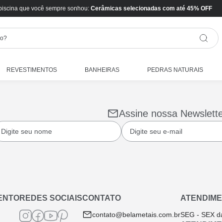
piscina que você sempre sonhou:
Cerâmicas selecionadas com até 45% OFF
REVESTIMENTOS
BANHEIRAS
PEDRAS NATURAIS
Assine nossa Newslett
ENTO
REDES SOCIAIS
CONTATO
ATENDIME
contato@belametais.com.br
SEG - SEX d