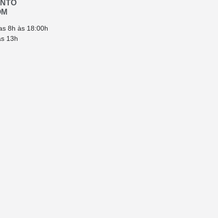
ENTO
OM
as 8h às 18:00h
ás 13h