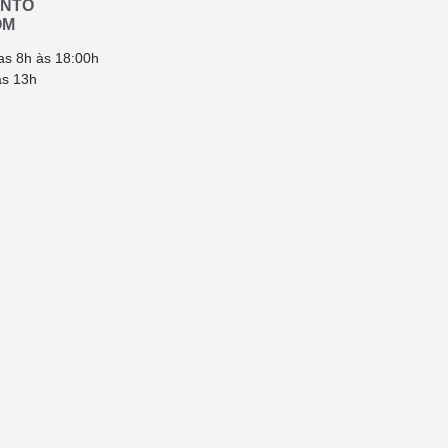
ENTO
OM
as 8h às 18:00h
ás 13h