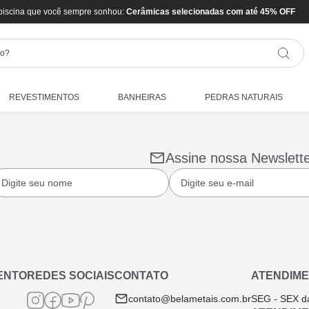
piscina que você sempre sonhou:
Cerâmicas selecionadas com até 45% OFF
REVESTIMENTOS
BANHEIRAS
PEDRAS NATURAIS
Assine nossa Newslett
ENTO
REDES SOCIAIS
CONTATO
ATENDIME
contato@belametais.com.br
SEG - SEX d