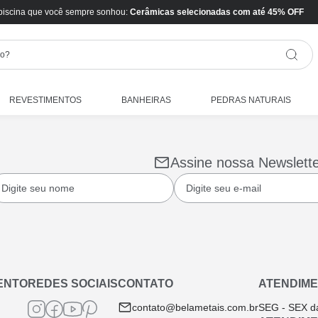
piscina que você sempre sonhou:
Cerâmicas selecionadas com até 45% OFF
REVESTIMENTOS
BANHEIRAS
PEDRAS NATURAIS
Assine nossa Newslett
ENTO
REDES SOCIAIS
CONTATO
ATENDIME
contato@belametais.com.br
SEG - SEX d