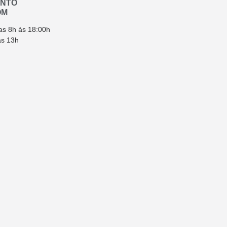
ENTO
OM
as 8h às 18:00h
ás 13h