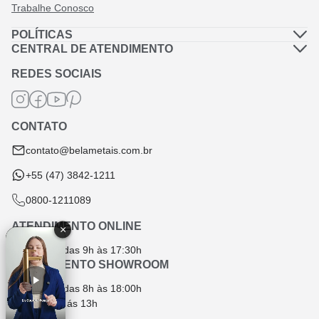
Trabalhe Conosco
POLÍTICAS
Política de Privacidade
CENTRAL DE ATENDIMENTO
Dúvidas Frequentes
Política de Frete
REDES SOCIAIS
Fale Conosco
Termos de Garantia
Termos e Condições
CONTATO
Troca e Devolução
contato@belametais.com.br
+55 (47) 3842-1211
0800-1211089
ATENDIMENTO ONLINE
×
SEG - SEX das 9h às 17:30h
ATENDIMENTO SHOWROOM
SEG - SEX das 8h às 18:00h
SÁB das 9h ás 13h