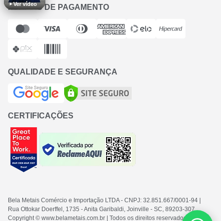
Ver vídeo
FORMAS DE PAGAMENTO
QUALIDADE E SEGURANÇA
CERTIFICAÇÕES
Bela Metais Comércio e Importação LTDA
- CNPJ: 32.851.667/0001-94
|
Rua Ottokar Doerffel, 1735 - Anita Garibaldi, Joinville - SC
, 89203-307
Copyright © www.belametais.com.br | Todos os direitos reservados