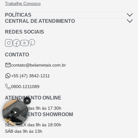
Trabalhe Conosco
POLÍTICAS
Política de Privacidade
CENTRAL DE ATENDIMENTO
Dúvidas Frequentes
Política de Frete
REDES SOCIAIS
Fale Conosco
Termos de Garantia
Termos e Condições
CONTATO
Troca e Devolução
contato@belametais.com.br
+55 (47) 3842-1211
0800-1211089
ATENDIMENTO ONLINE
×
SEG - SEX das 9h às 17:30h
ATENDIMENTO SHOWROOM
SEG - SEX das 8h às 18:00h
SÁB das 9h ás 13h