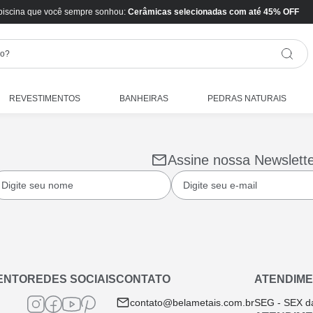
piscina que você sempre sonhou:
Cerâmicas selecionadas com até 45% OFF
REVESTIMENTOS
BANHEIRAS
PEDRAS NATURAIS
Assine nossa Newslett
ENTO
REDES SOCIAIS
CONTATO
ATENDIME
contato@belametais.com.br
SEG - SEX d