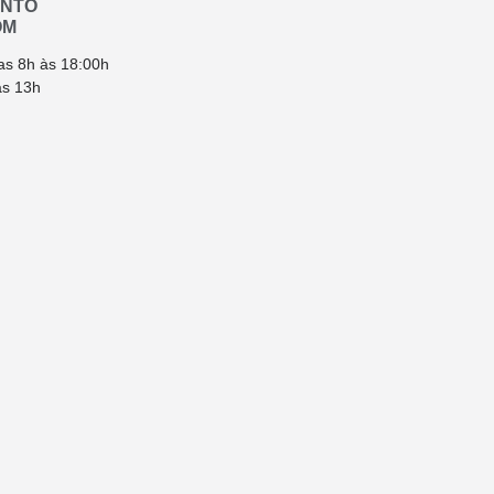
ENTO
OM
as 8h às 18:00h
ás 13h