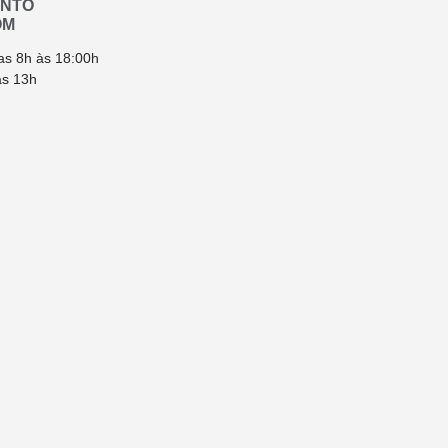
ENTO
OM
as 8h às 18:00h
ás 13h