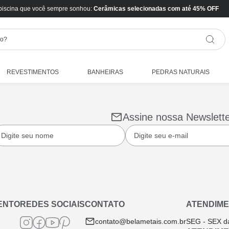
piscina que você sempre sonhou:
Cerâmicas selecionadas com até 45% OFF
REVESTIMENTOS
BANHEIRAS
PEDRAS NATURAIS
Assine nossa Newslett
ENTO
REDES SOCIAIS
CONTATO
ATENDIME
contato@belametais.com.br
SEG - SEX d