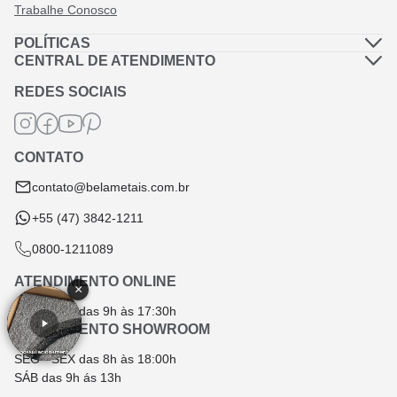
Trabalhe Conosco
POLÍTICAS
Política de Privacidade
CENTRAL DE ATENDIMENTO
Dúvidas Frequentes
Política de Frete
REDES SOCIAIS
Fale Conosco
Termos de Garantia
Termos e Condições
CONTATO
Troca e Devolução
contato@belametais.com.br
+55 (47) 3842-1211
0800-1211089
ATENDIMENTO ONLINE
×
SEG - SEX das 9h às 17:30h
ATENDIMENTO SHOWROOM
SEG - SEX das 8h às 18:00h
SÁB das 9h ás 13h