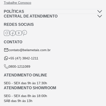
Trabalhe Conosco
POLÍTICAS
Política de Privacidade
CENTRAL DE ATENDIMENTO
Dúvidas Frequentes
Política de Frete
REDES SOCIAIS
Fale Conosco
Termos de Garantia
Termos e Condições
CONTATO
Troca e Devolução
contato@belametais.com.br
+55 (47) 3842-1211
0800-1211089
ATENDIMENTO ONLINE
SEG - SEX das 9h às 17:30h
ATENDIMENTO SHOWROOM
SEG - SEX das 8h às 18:00h
SÁB das 9h ás 13h